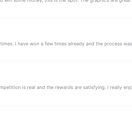
 and win some money, this is the spot. The graphics are gre
 times. I have won a few times already and the process wa
petition is real and the rewards are satisfying. I really en