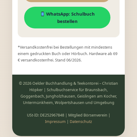
WhatsApp: Schulbuch
bestellen
*Versandkostenfrei bei Bestellungen mit mindestens
einem gedruckten Buch oder Hörbuch. Hardware ab 69
€ versandkostenfrei. Stand 06/2026.
© 2026 Oelder Buchhandlung & Teekontorei – Christian
Höpker | Schulbuchservice für Braunsbach,
Goggenbach, Jungholzhausen, Geislingen am Kocher,
Untermünkheim, Wolpertshausen und Umgebung
USt-ID: DE252967848 | Mitglied Börsenverein |
Impressum
|
Datenschutz