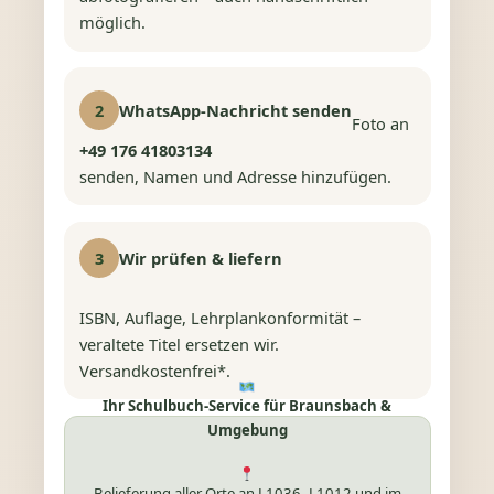
möglich.
2
WhatsApp-Nachricht senden
Foto an
+49 176 41803134
senden, Namen und Adresse hinzufügen.
3
Wir prüfen & liefern
ISBN, Auflage, Lehrplankonformität –
veraltete Titel ersetzen wir.
Versandkostenfrei*.
Ihr Schulbuch-Service für Braunsbach &
Umgebung
Belieferung aller Orte an L1036, L1012 und im