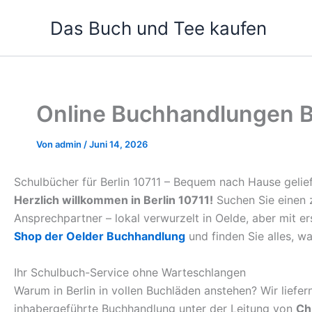
Zum
Das Buch und Tee kaufen
Inhalt
springen
Online Buchhandlungen Be
Von
admin
/
Juni 14, 2026
Schulbücher für Berlin 10711 – Bequem nach Hause gelie
Herzlich willkommen in Berlin 10711!
Suchen Sie einen z
Ansprechpartner – lokal verwurzelt in Oelde, aber mit e
Shop der Oelder Buchhandlung
und finden Sie alles, wa
Ihr Schulbuch-Service ohne Warteschlangen
Warum in Berlin in vollen Buchläden anstehen? Wir liefe
inhabergeführte Buchhandlung unter der Leitung von
Ch