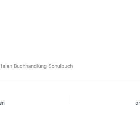
tfalen Buchhandlung Schulbuch
en
o