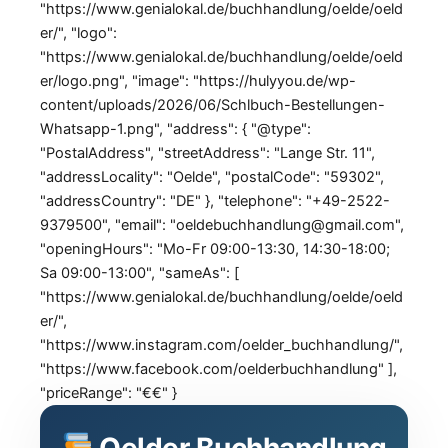
"https://www.genialokal.de/buchhandlung/oelde/oeld
er/", "logo":
"https://www.genialokal.de/buchhandlung/oelde/oeld
er/logo.png", "image": "https://hulyyou.de/wp-
content/uploads/2026/06/Schlbuch-Bestellungen-
Whatsapp-1.png", "address": { "@type":
"PostalAddress", "streetAddress": "Lange Str. 11",
"addressLocality": "Oelde", "postalCode": "59302",
"addressCountry": "DE" }, "telephone": "+49-2522-
9379500", "email": "oeldebuchhandlung@gmail.com",
"openingHours": "Mo-Fr 09:00-13:30, 14:30-18:00;
Sa 09:00-13:00", "sameAs": [
"https://www.genialokal.de/buchhandlung/oelde/oeld
er/",
"https://www.instagram.com/oelder_buchhandlung/",
"https://www.facebook.com/oelderbuchhandlung" ],
"priceRange": "€€" }
Oelder Buchhandlung