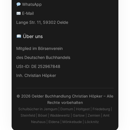
WhatsApp
E-Mail
Lange Str. 11, 59302 Oelde
Über uns
Mitglied im Börsenverein
des Deutschen Buchhandels
USt-ID: DE 252967848
Inh. Christian Höpker
© 2026 Oelder Buchhandlung Christian Höpker – Alle
Rechte vorbehalten
Schulbücher in Jemgum | Dornum | Holtgast | Friedeburg |
Steinfeld | Bösel | Waddeweitz | Gartow | Zernien | Amt
Neuhaus | Eldena | Mönkebude | Löcknitz